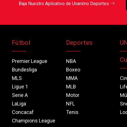
Baja Nuestro Aplicativo de Unanimo Deportes
Fútbol
Deportes
U
Cu
Premier League
NBA
Bundesliga
Boxeo
MLS
MMA
Ci
Ligue 1
MLB
Lif
Serie A
Motor
Mú
LaLiga
NFL
Sn
Concacaf
Tenis
Loo
Champions League