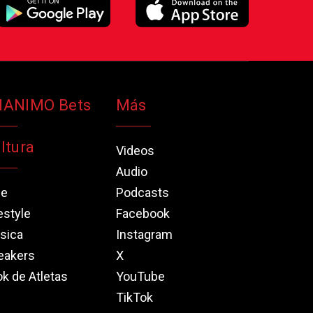
NANIMO Bets
Más
ltura
Videos
Audio
ne
Podcasts
estyle
Facebook
sica
Instagram
eakers
X
k de Atletas
YouTube
TikTok