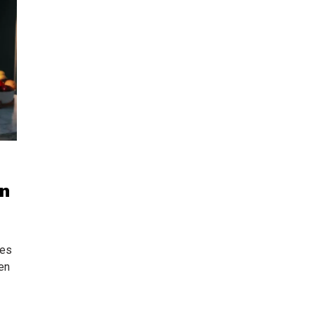
ón
 es
en