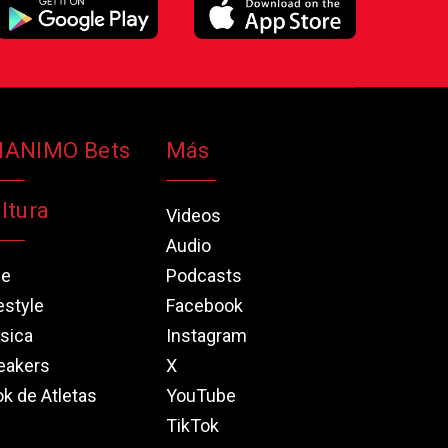
NANIMO Bets
Más
ltura
Videos
Audio
ne
Podcasts
estyle
Facebook
sica
Instagram
eakers
X
k de Atletas
YouTube
TikTok