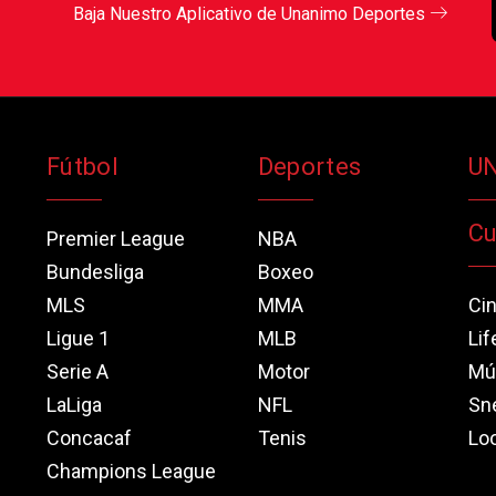
Baja Nuestro Aplicativo de Unanimo Deportes
Fútbol
Deportes
U
Cu
Premier League
NBA
Bundesliga
Boxeo
MLS
MMA
Ci
Ligue 1
MLB
Lif
Serie A
Motor
Mú
LaLiga
NFL
Sn
Concacaf
Tenis
Loo
Champions League