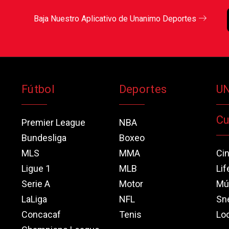
Baja Nuestro Aplicativo de Unanimo Deportes
Fútbol
Deportes
U
Cu
Premier League
NBA
Bundesliga
Boxeo
MLS
MMA
Ci
Ligue 1
MLB
Lif
Serie A
Motor
Mú
LaLiga
NFL
Sn
Concacaf
Tenis
Loo