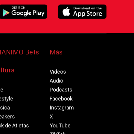
NANIMO Bets
Más
ltura
Videos
Audio
ne
Podcasts
estyle
Facebook
sica
Instagram
eakers
X
k de Atletas
YouTube