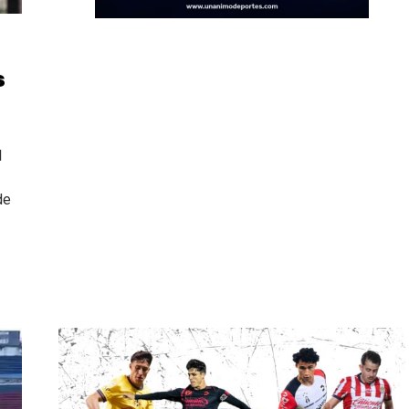
s
l
de