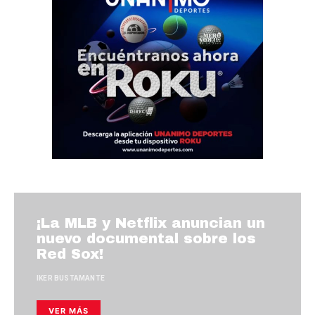
¡La MLB y Netflix anuncian un
nuevo documental sobre los
Red Sox!
IKER BUSTAMANTE
VER MÁS