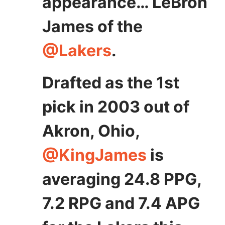
appearance… LeBron
James of the
@Lakers
.
Drafted as the 1st
pick in 2003 out of
Akron, Ohio,
@KingJames
is
averaging 24.8 PPG,
7.2 RPG and 7.4 APG