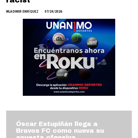
racist”
WLADIMIR ENRÍQUEZ
07/24/2026
Óscar Estupiñán llega a
Bravos FC como nueva su
apuesta ofensiva