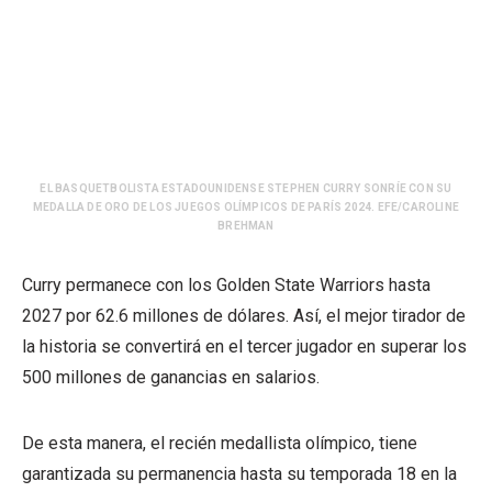
EL BASQUETBOLISTA ESTADOUNIDENSE STEPHEN CURRY SONRÍE CON SU
MEDALLA DE ORO DE LOS JUEGOS OLÍMPICOS DE PARÍS 2024. EFE/CAROLINE
BREHMAN
Curry permanece con los Golden State Warriors hasta
2027 por 62.6 millones de dólares. Así, el mejor tirador de
la historia se convertirá en el tercer jugador en superar los
500 millones de ganancias en salarios.
De esta manera, el recién medallista olímpico, tiene
garantizada su permanencia hasta su temporada 18 en la