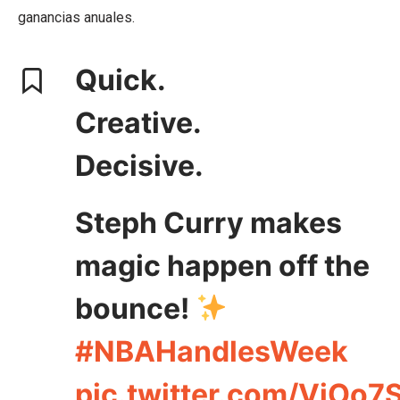
ganancias anuales.
Quick.
Creative.
Decisive.
Steph Curry makes
magic happen off the
bounce!
#NBAHandlesWeek
pic.twitter.com/VjOo7S