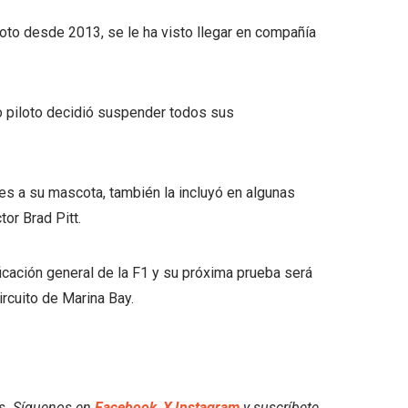
iloto desde 2013, se le ha visto llegar en compañía
so piloto decidió suspender todos sus
s a su mascota, también la incluyó en algunas
or Brad Pitt.
icación general de la F1 y su próxima prueba será
ircuito de Marina Bay.
es. Síguenos en
Facebook
,
X
,
Instagram
y suscríbete