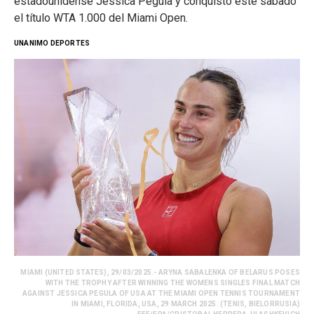
estadounidense Jessica Pegula y conquistó este sábado
el título WTA 1.000 del Miami Open.
UNANIMO DEPORTES
MIAMI (UNITED STATES), 29/03/2025.- ARYNA SABALENKA OF BELARUS POSES
WITH THE TROPHY AFTER WINNING THE WOMENS SINGLES FINAL MATCH
AGAINST JESSICA PEGULA OF USA AT THE MIAMI OPEN TENNIS TOURNAMENT
IN MIAMI, FLORIDA, USA, 29 MARCH 2025. (TENIS, BIELORRUSIA)