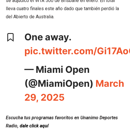
se adjudicó el WTA 500 de Brisbane en enero. En total
lleva cuatro finales este año dado que también perdió la
del Abierto de Australia.
One away.
pic.twitter.com/Gi17
— Miami Open
(@MiamiOpen)
March
29, 2025
Escucha tus programas favoritos en Unanimo Deportes
Radio,
dale click aquí