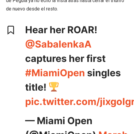
de Pegula ya no echó la vista atrás hasta cerrar el triunfo
de nuevo desde el resto.
Hear her ROAR!
@SabalenkaA
captures her first
#MiamiOpen
singles
title!
pic.twitter.com/jixgoIg
— Miami Open