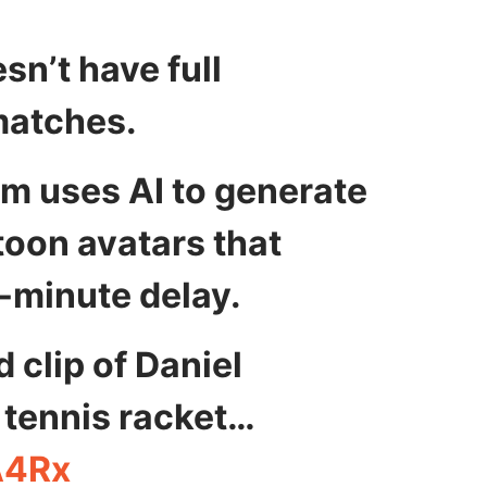
n’t have full
 matches.
am uses AI to generate
toon avatars that
2-minute delay.
d clip of Daniel
tennis racket…
A4Rx