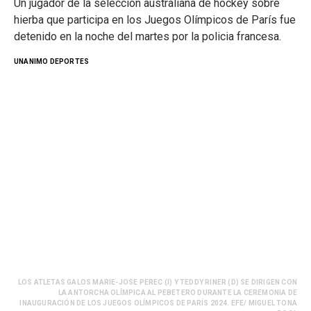
Un jugador de la selección australiana de hockey sobre
hierba que participa en los Juegos Olímpicos de París fue
detenido en la noche del martes por la policia francesa.
UNANIMO DEPORTES
LOS ATLETAS GALOS MARIE-JOSE PEREC (I) Y TEDDY RINER (D) SE DIRIGEN CON
LA ANTORCHA OLÍMPICA AL PEBETERO DURANTE LA CEREMONIA DE
INAUGURACIÓN DE LOS JUEGOS OLÍMPICOS DE PARÍS 2024. EFE/ MIGUEL TONA