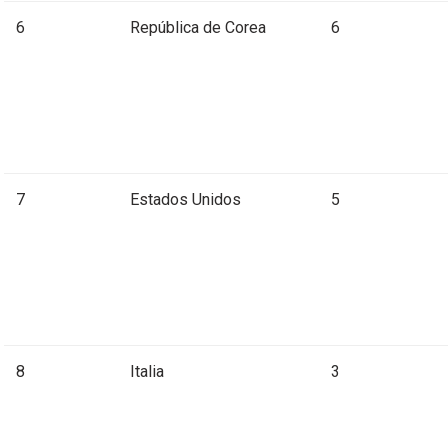
6
República de Corea
6
7
Estados Unidos
5
8
Italia
3