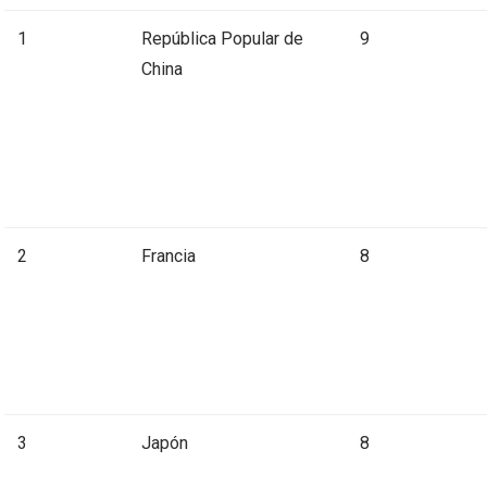
1
República Popular de
9
China
2
Francia
8
3
Japón
8