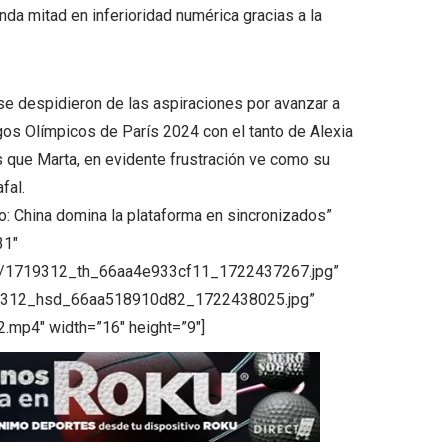
nda mitad en inferioridad numérica gracias a la
se despidieron de las aspiraciones por avanzar a
gos Olímpicos de París 2024 con el tanto de Alexia
s que Marta, en evidente frustración ve como su
fal.
: China domina la plataforma en sincronizados”
31″
shot/1719312_th_66aa4e933cf11_1722437267.jpg”
1719312_hsd_66aa518910d82_1722438025.jpg”
2.mp4″ width=”16″ height=”9″]