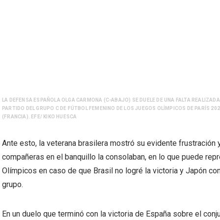
LA DEFENSA ESPAÑOLA OLGA CARMONA (C-ABAJO) SE DUELE DE UNA FALTA REALIZADA
PARTIDO DEL GRUPO C DE FÚTBOL FEMENINO DE LOS JUEGOS OLÍMPICOS DE PARÍS 202
(FRANCIA). EFE/ KIKO HUESCA
Ante esto, la veterana brasilera mostró su evidente frustración
compañeras en el banquillo la consolaban, en lo que puede rep
Olímpicos en caso de que Brasil no logré la victoria y Japón cons
grupo.
En un duelo que terminó con la victoria de España sobre el conju