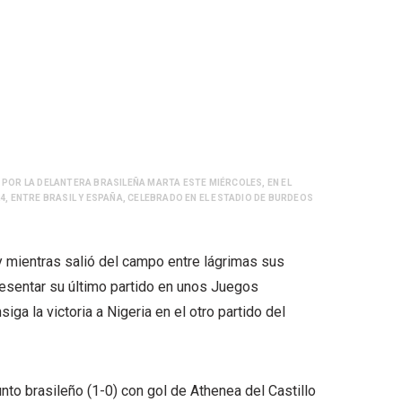
 POR LA DELANTERA BRASILEÑA MARTA ESTE MIÉRCOLES, EN EL
4, ENTRE BRASIL Y ESPAÑA, CELEBRADO EN EL ESTADIO DE BURDEOS
 y mientras salió del campo entre lágrimas sus
resentar su último partido en unos Juegos
iga la victoria a Nigeria en el otro partido del
nto brasileño (1-0) con gol de Athenea del Castillo