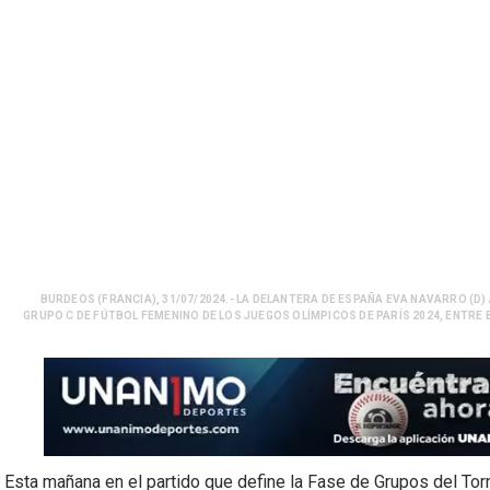
BURDEOS (FRANCIA), 31/07/2024.- LA DELANTERA DE ESPAÑA EVA NAVARRO (D)
GRUPO C DE FÚTBOL FEMENINO DE LOS JUEGOS OLÍMPICOS DE PARÍS 2024, ENTRE B
Esta mañana en el partido que define la Fase de Grupos del T