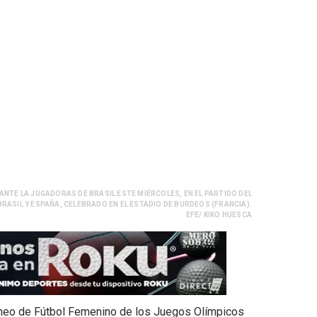
 ANTE LA JUGADORAS DE BRASIL ESTE MIÉRCOLES, EN EL PARTIDO DEL
RASIL Y ESPAÑA, CELEBRADO EN EL ESTADIO DE BURDEOS (FRANCIA).
EFE/ KIKO HUESCA
orneo de Fútbol Femenino de los Juegos Olímpicos