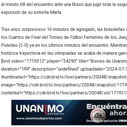
al minuto 68 del encuentro ante una Brasil que jugó toda la segu
expulsión de su estrella Marta.
Tras unos sorpresivos 16 minutos de agregado, las brasileñas 
los Cuartos de Final del Torneo de Fútbol Femenino de los Jue
Putellas (2-0) ya en los últimos minutos del encuentro. Mientra
histórica trayectoria en las olimpiadas se acaba de manera garra
[brid video=”1719312″ player=”34290″ title=”Breves de Unanimo
duration=”199″ description=”undefined” uploaddate=”2024-07-
thumbnailurl=”https://cdn.brid.tv/live/partners/20048/snap
image=”https://cdn.brid.tv/live/partners/20048/snapshot/
contenturl=”https://cdn.brid.tv/live/partners/20048/sd/171931