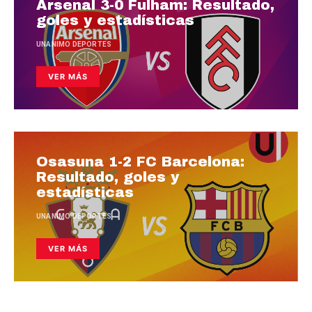
Arsenal 3-0 Fulham: Resultado,
goles y estadísticas
UNANIMO DEPORTES
VER MÁS
Osasuna 1-2 FC Barcelona:
Resultado, goles y
estadísticas
UNANIMO DEPORTES
VER MÁS