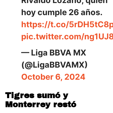
Rivaldo Lozano, quien
hoy cumple 26 años.
https://t.co/5rDH5tC8
pic.twitter.com/ng1U
— Liga BBVA MX
(@LigaBBVAMX)
October 6, 2024
Tigres sumó y
Monterrey restó