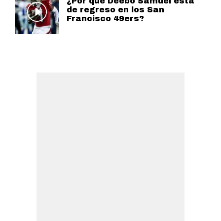
¿Por qué Deebo Samuel está
de regreso en los San
Francisco 49ers?