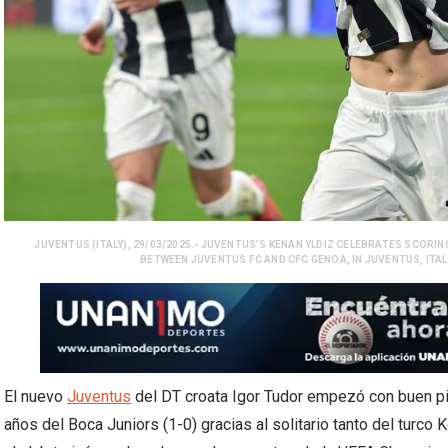
JUVENTUS (ITALY), 29/03/2025.- JUVENTUS’S KENAN YLDIZ CELEBRATES SCORIN
BETWEEN JUVENTUS FC AND CFC GENOA, IN JUVENTUS, ITAL
El nuevo
Juventus
del DT croata Igor Tudor empezó con buen pi
años del Boca Juniors (1-0) gracias al solitario tanto del turco