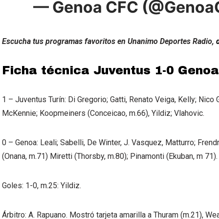
— Genoa CFC (@Genoa
Escucha tus programas favoritos en Unanimo Deportes Radio,
Ficha técnica Juventus 1-0 Genoa
1 – Juventus Turín: Di Gregorio; Gatti, Renato Veiga, Kelly; Nico
McKennie; Koopmeiners (Conceicao, m.66), Yildiz; Vlahovic.
0 – Genoa: Leali; Sabelli, De Winter, J. Vasquez, Matturro; Frend
(Onana, m.71) Miretti (Thorsby, m.80); Pinamonti (Ekuban, m 71).
Goles: 1-0, m.25: Yildiz.
Árbitro: A. Rapuano. Mostró tarjeta amarilla a Thuram (m.21), We