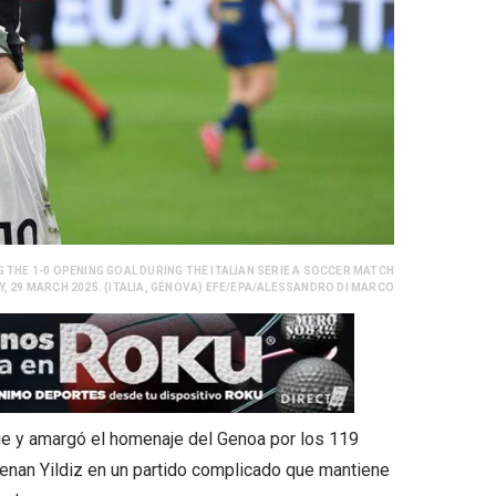
G THE 1-0 OPENING GOAL DURING THE ITALIAN SERIE A SOCCER MATCH
Y, 29 MARCH 2025. (ITALIA, GÉNOVA) EFE/EPA/ALESSANDRO DI MARCO
e y amargó el homenaje del Genoa por los 119
 Kenan Yildiz en un partido complicado que mantiene