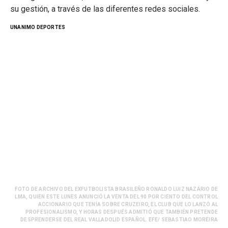
su gestión, a través de las diferentes redes sociales.
UNANIMO DEPORTES
FOTO DE ARCHIVO DEL EXFUTBOLISTA BRASILEÑO RONALDO LUIZ NAZÁRIO DE
LMA, QUIEN ESTE LUNES ANUNCIÓ LA VENTA DEL 90 POR CIENTO DEL CONTROL
ACCIONARIO QUE TENÍA SOBRE CRUZEIRO, EL CLUB QUE LO LANZÓ AL
PROFESIONALISMO, Y HORAS DESPUÉS ADMITIÓ QUE TAMBIÉN PRETENDE
DESPRENDERSE DEL REAL VALLADOLID ESPAÑOL. EFE/ SEBASTIAO MOREIRA