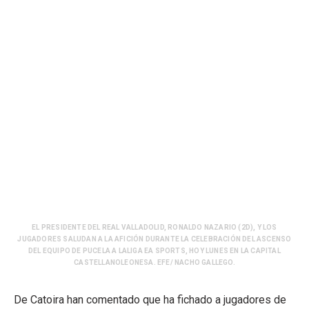
EL PRESIDENTE DEL REAL VALLADOLID, RONALDO NAZARIO (2D), Y LOS
JUGADORES SALUDAN A LA AFICIÓN DURANTE LA CELEBRACIÓN DEL ASCENSO
DEL EQUIPO DE PUCELA A LALIGA EA SPORTS, HOY LUNES EN LA CAPITAL
CASTELLANOLEONESA. EFE/ NACHO GALLEGO.
De Catoira han comentado que ha fichado a jugadores de