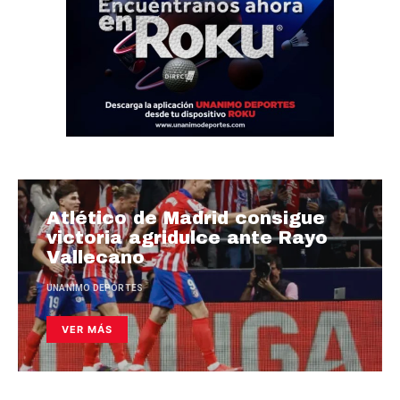
Atlético de Madrid consigue
victoria agridulce ante Rayo
Vallecano
UNANIMO DEPORTES
VER MÁS