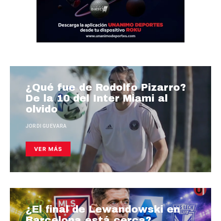
¿Qué fue de Rodolfo Pizarro?
De la 10 del Inter Miami al
olvido
JORDI GUEVARA
VER MÁS
¿El final de Lewandowski en
Barcelona está cerca?