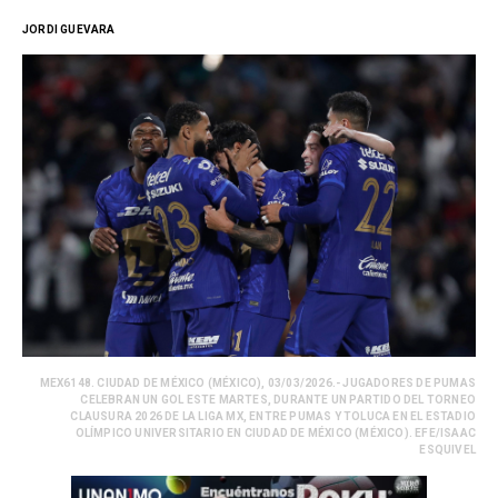
JORDI GUEVARA
MEX6148. CIUDAD DE MÉXICO (MÉXICO), 03/03/2026.- JUGADORES DE PUMAS
CELEBRAN UN GOL ESTE MARTES, DURANTE UN PARTIDO DEL TORNEO
CLAUSURA 2026 DE LA LIGA MX, ENTRE PUMAS Y TOLUCA EN EL ESTADIO
OLÍMPICO UNIVERSITARIO EN CIUDAD DE MÉXICO (MÉXICO). EFE/ISAAC
ESQUIVEL