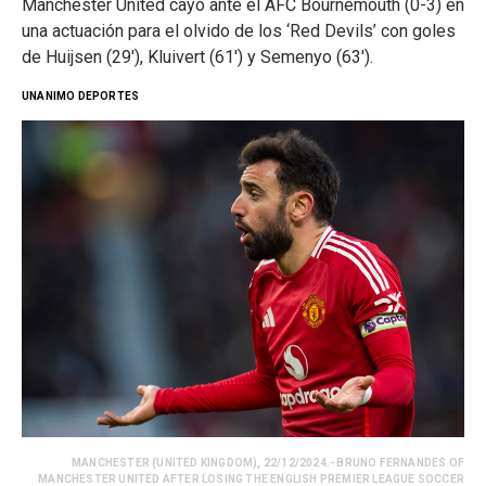
Manchester United cayó ante el AFC Bournemouth (0-3) en
una actuación para el olvido de los ‘Red Devils’ con goles
de Huijsen (29′), Kluivert (61′) y Semenyo (63′).
UNANIMO DEPORTES
MANCHESTER (UNITED KINGDOM), 22/12/2024.- BRUNO FERNANDES OF
MANCHESTER UNITED AFTER LOSING THE ENGLISH PREMIER LEAGUE SOCCER