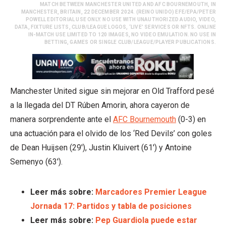
MATCH BETWEEN MANCHESTER UNITED AND AFC BOURNEMOUTH, IN
MANCHESTER, BRITAIN, 22 DECEMBER 2024. (REINO UNIDO) EFE/EPA/PETER
POWELL EDITORIAL USE ONLY. NO USE WITH UNAUTHORIZED AUDIO, VIDEO,
DATA, FIXTURE LISTS, CLUB/LEAGUE LOGOS, ‘LIVE’ SERVICES OR NFTS. ONLINE
IN-MATCH USE LIMITED TO 120 IMAGES, NO VIDEO EMULATION. NO USE IN
BETTING, GAMES OR SINGLE CLUB/LEAGUE/PLAYER PUBLICATIONS.
Manchester United sigue sin mejorar en Old Trafford pesé
a la llegada del DT Rúben Amorin, ahora cayeron de
manera sorprendente ante el
AFC Bournemouth
(0-3) en
una actuación para el olvido de los ‘Red Devils’ con goles
de Dean Huijsen (29′), Justin Kluivert (61′) y Antoine
Semenyo (63′).
Leer más sobre:
Marcadores Premier League
Jornada 17: Partidos y tabla de posiciones
Leer más sobre:
Pep Guardiola puede estar