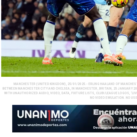
MANCHESTER (UNITED KINGDOM), 25/01/2025.- ERLING HAALAND OF MANCHEST
BETWEEN MANCHESTER CITY AND CHELSEA, IN MANCHESTER, BRITAIN, 25 JANUARY 202
WITH UNAUTHORIZED AUDIO, VIDEO, DATA, FIXTURE LISTS, CLUB/LEAGUE LOGOS, ‘LIV
NO VIDEO EMULATION. NO USE