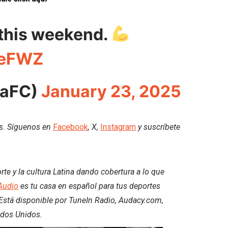
 this weekend.
7eFWZ
eaFC)
January 23, 2025
es. Síguenos en
Facebook
, X,
Instagram
y suscríbete
e y la cultura Latina dando cobertura a lo que
Audio
es tu casa en español para tus deportes
. Está disponible por TuneIn Radio, Audacy.com,
ados Unidos.