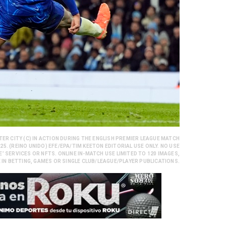
ER CITY (C) IN ACTION DURING THE ENGLISH PREMIER LEAGUE MATCH
5. (REINO UNIDO) EFE/EPA/TIM KEETON EDITORIAL USE ONLY. NO USE
E’ SERVICES OR NFTS. ONLINE IN-MATCH USE LIMITED TO 120 IMAGES,
 IN BETTING, GAMES OR SINGLE CLUB/LEAGUE/PLAYER PUBLICATIONS.