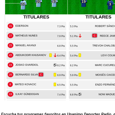
Escucha tus programas favoritos en Unanimo Deportes Radio,