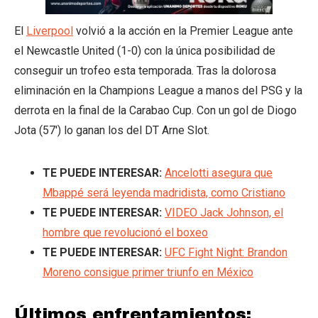
El
Liverpool
volvió a la acción en la Premier League ante
el Newcastle United (1-0) con la única posibilidad de
conseguir un trofeo esta temporada. Tras la dolorosa
eliminación en la Champions League a manos del PSG y la
derrota en la final de la Carabao Cup. Con un gol de Diogo
Jota (57′) lo ganan los del DT Arne Slot.
TE PUEDE INTERESAR:
Ancelotti asegura que
Mbappé será leyenda madridista, como Cristiano
TE PUEDE INTERESAR:
VIDEO Jack Johnson, el
hombre que revolucionó el boxeo
TE PUEDE INTERESAR:
UFC Fight Night: Brandon
Moreno consigue primer triunfo en México
Últimos enfrentamientos: