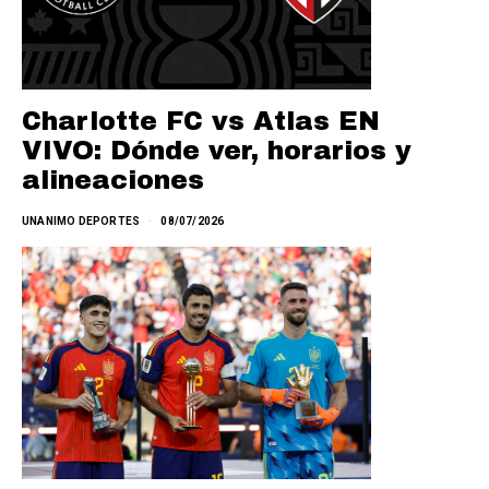
Charlotte FC vs Atlas EN
VIVO: Dónde ver, horarios y
alineaciones
UNANIMO DEPORTES
08/07/2026