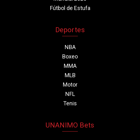
Fútbol de Estufa
Deportes
NBA
Boxeo
MMA
MLB
Motor
NFL
Tenis
UNANIMO Bets