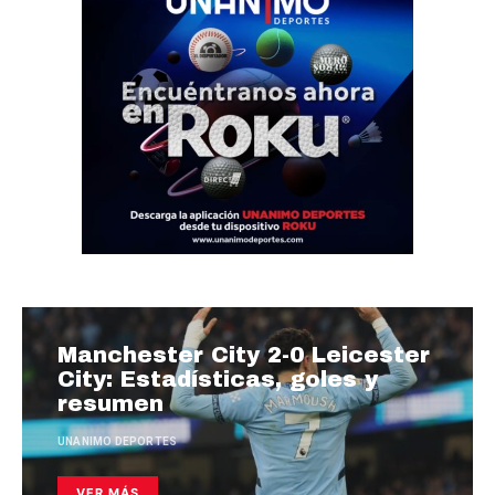
Manchester City 2-0 Leicester
City: Estadísticas, goles y
resumen
UNANIMO DEPORTES
VER MÁS