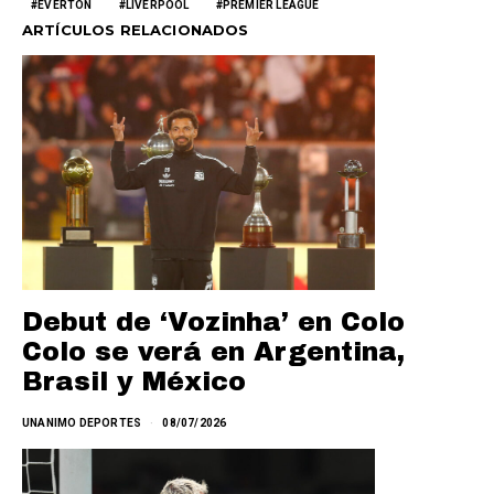
EVERTON
LIVERPOOL
PREMIER LEAGUE
ARTÍCULOS RELACIONADOS
Debut de ‘Vozinha’ en Colo
Colo se verá en Argentina,
Brasil y México
UNANIMO DEPORTES
08/07/2026