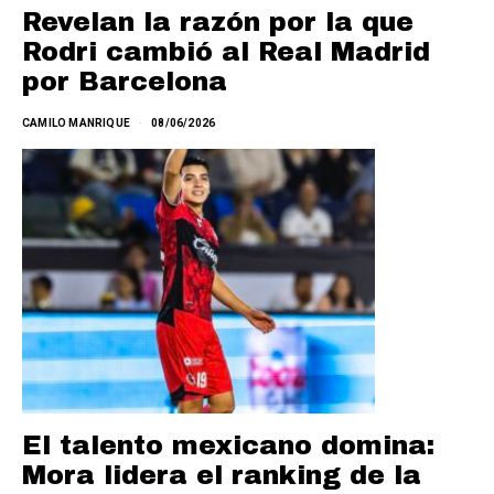
Revelan la razón por la que
Rodri cambió al Real Madrid
por Barcelona
CAMILO MANRIQUE
08/06/2026
El talento mexicano domina:
Mora lidera el ranking de la