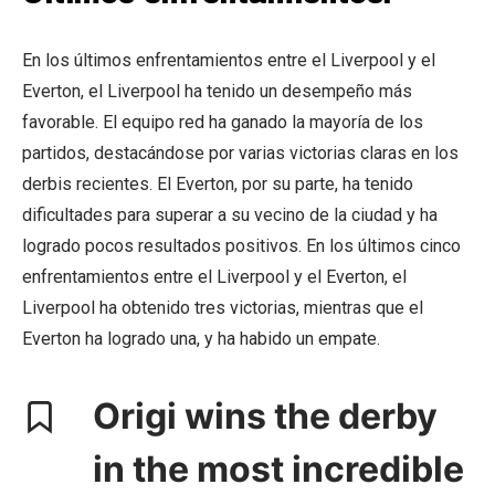
En los últimos enfrentamientos entre el Liverpool y el
Everton, el Liverpool ha tenido un desempeño más
favorable. El equipo red ha ganado la mayoría de los
partidos, destacándose por varias victorias claras en los
derbis recientes. El Everton, por su parte, ha tenido
dificultades para superar a su vecino de la ciudad y ha
logrado pocos resultados positivos. ​
En los últimos cinco
enfrentamientos entre el Liverpool y el Everton, el
Liverpool ha obtenido tres victorias, mientras que el
Everton ha logrado una, y ha habido un empate.
Origi wins the derby
in the most incredible