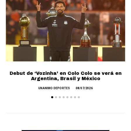
Debut de ‘Vozinha’ en Colo Colo se verá en
L
Argentina, Brasil y México
UNANIMO DEPORTES
08/07/2026