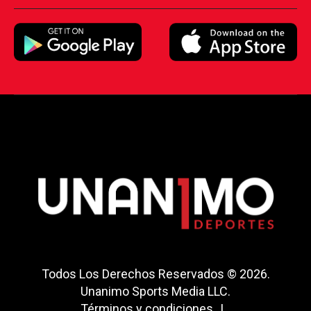
Todos Los Derechos Reservados © 2026.
Unanimo Sports Media LLC.
Términos y condiciones