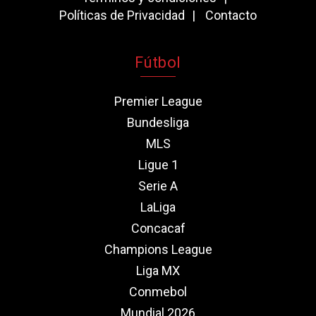
Políticas de Privacidad
Contacto
Fútbol
Premier League
Bundesliga
MLS
Ligue 1
Serie A
LaLiga
Concacaf
Champions League
Liga MX
Conmebol
Mundial 2026