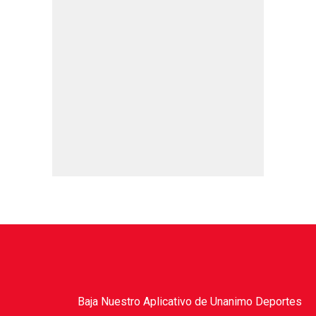
Baja Nuestro Aplicativo de Unanimo Deportes