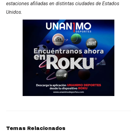
estaciones afiliadas en distintas ciudades de Estados
Unidos.
Temas Relacionados