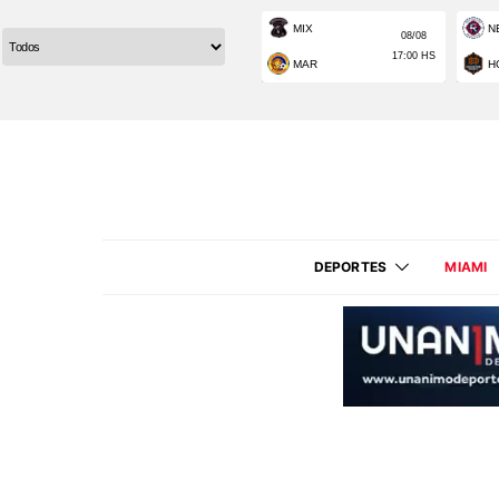
DEPORTES
MIAMI