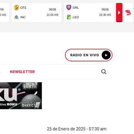
RADIO EN VIVO
S
NEWSLETTER
25 de Enero de 2025 - 07:30 am