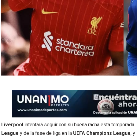
Liverpool
intentará seguir con su buena racha esta temporada. 
League
y de la fase de liga en la
UEFA Champions League
, y