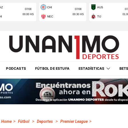
PODCASTS
FÚTBOL DE ESTUFA
ESTADÍSTICAS
BET
>
>
>
>
Home
Fútbol
Deportes
Premier League