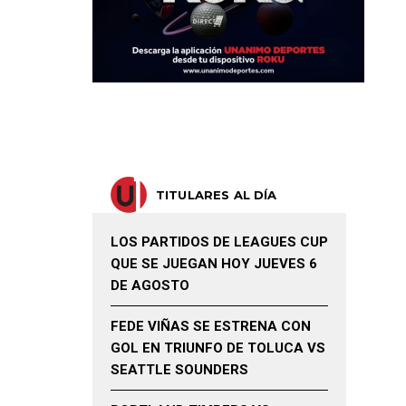
TITULARES AL DÍA
LOS PARTIDOS DE LEAGUES CUP
QUE SE JUEGAN HOY JUEVES 6
DE AGOSTO
FEDE VIÑAS SE ESTRENA CON
GOL EN TRIUNFO DE TOLUCA VS
SEATTLE SOUNDERS