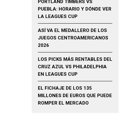
PORTLAND TIMBERS VS
PUEBLA: HORARIO Y DÓNDE VER
LA LEAGUES CUP
ASÍ VA EL MEDALLERO DE LOS
JUEGOS CENTROAMERICANOS
2026
LOS PICKS MÁS RENTABLES DEL
CRUZ AZUL VS PHILADELPHIA
EN LEAGUES CUP
EL FICHAJE DE LOS 135
MILLONES DE EUROS QUE PUEDE
ROMPER EL MERCADO