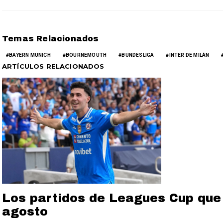
Temas Relacionados
BAYERN MUNICH
BOURNEMOUTH
BUNDESLIGA
INTER DE MILÁN
ARTÍCULOS RELACIONADOS
Los partidos de Leagues Cup que 
agosto