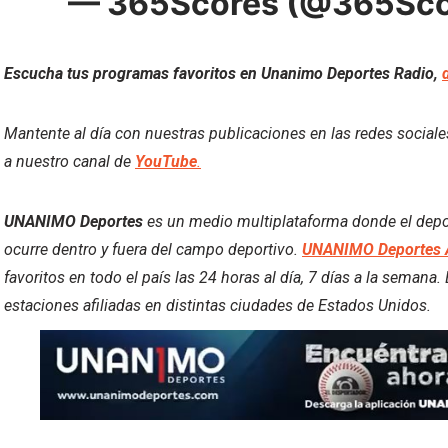
— 365Scores (@365Sc
Escucha tus programas favoritos en Unanimo Deportes Radio,
Mantente al día con nuestras publicaciones en las redes social
a nuestro canal de
YouTube
.
UNANIMO Deportes
es un medio multiplataforma donde el deport
ocurre dentro y fuera del campo deportivo.
UNANIMO Deportes 
favoritos en todo el país las 24 horas al día, 7 días a la semana
estaciones afiliadas en distintas ciudades de Estados Unidos.