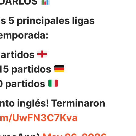
 DARLOS
s 5 principales ligas
temporada:
partidos
 15 partidos
10 partidos
nto inglés! Terminaron
.com/UwFN3C7Kva