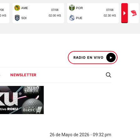
RADIO EN VIVO
S
NEWSLETTER
26 de Mayo de 2026 - 09:32 pm