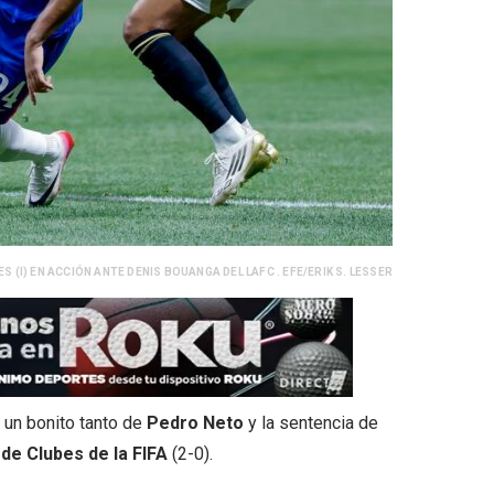
 (I) EN ACCIÓN ANTE DENIS BOUANGA DEL LAFC . EFE/ERIK S. LESSER
 un bonito tanto de
Pedro Neto
y la sentencia de
de Clubes de la FIFA
(2-0).