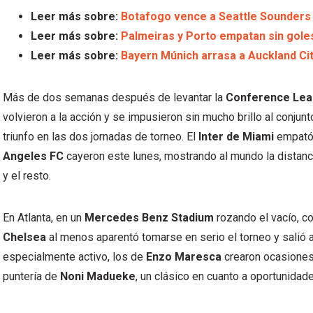
Leer más sobre:
Botafogo vence a Seattle Sounders y
Leer más sobre:
Palmeiras y Porto empatan sin goles
Leer más sobre:
Bayern Múnich arrasa a Auckland Cit
Más de dos semanas después de levantar la
Conference Le
volvieron a la acción y se impusieron sin mucho brillo al conjunt
triunfo en las dos jornadas de torneo. El
Inter de Miami
empató 
Angeles FC
cayeron este lunes, mostrando al mundo la distanc
y el resto.
En Atlanta, en un
Mercedes Benz Stadium
rozando el vacío, co
Chelsea
al menos aparentó tomarse en serio el torneo y salió 
especialmente activo, los de
Enzo Maresca
crearon ocasiones 
puntería de
Noni Madueke
, un clásico en cuanto a oportunidad