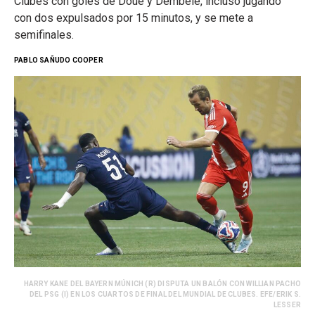
Clubes con goles de Doué y Dembélé, incluso jugando
con dos expulsados por 15 minutos, y se mete a
semifinales.
PABLO SAÑUDO COOPER
HARRY KANE DEL BAYERN MÚNICH (R) DISPUTA UN BALÓN CON WILLIAN PACHO
DEL PSG (I) EN LOS CUARTOS DE FINAL DEL MUNDIAL DE CLUBES. EFE/ERIK S.
LESSER