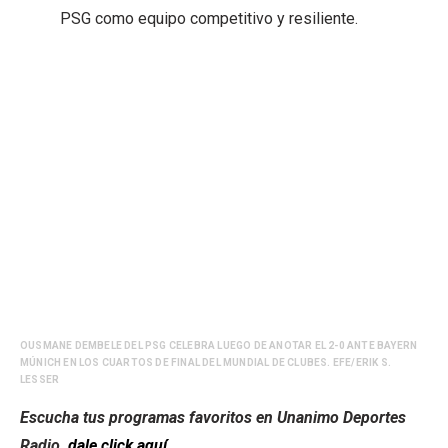
PSG como equipo competitivo y resiliente.
OUSMANE DEMBELE DEL PSG CELEBRA LUEGO DE ANOTAR EL 2-0 ANTE BAYERN
MÚNICH EN LOS CUARTOS DE FINAL DEL MUNDIAL DE CLUBES. EFE/ERIK S.
LESSER
Escucha tus programas favoritos en Unanimo Deportes
Radio,
dale click aquí