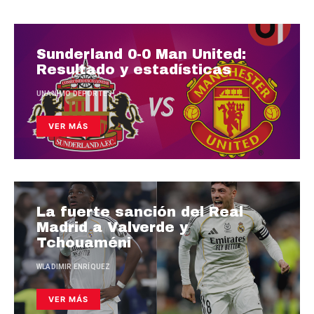
Sunderland 0-0 Man United:
Resultado y estadísticas
UNANIMO DEPORTES
VER MÁS
La fuerte sanción del Real
Madrid a Valverde y
Tchouaméni
WLADIMIR ENRÍQUEZ
VER MÁS