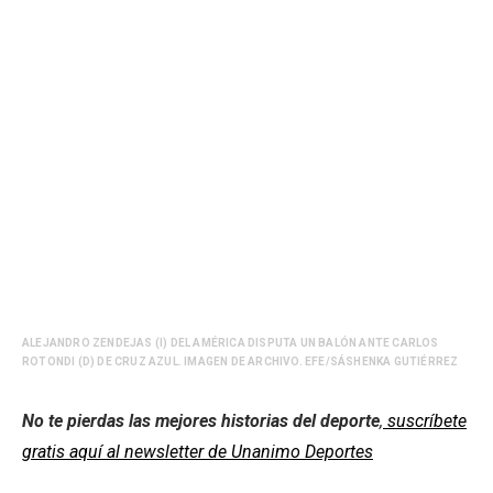
ALEJANDRO ZENDEJAS (I) DEL AMÉRICA DISPUTA UN BALÓN ANTE CARLOS
ROTONDI (D) DE CRUZ AZUL. IMAGEN DE ARCHIVO. EFE/SÁSHENKA GUTIÉRREZ
No te pierdas las mejores historias del deporte
,
suscríbete
gratis aquí al newsletter de Unanimo Deportes