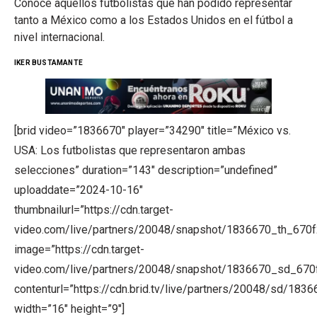
Conoce aquellos futbolistas que han podido representar
tanto a México como a los Estados Unidos en el fútbol a
nivel internacional.
IKER BUSTAMANTE
[brid video=”1836670″ player=”34290″ title=”México vs.
USA: Los futbolistas que representaron ambas
selecciones” duration=”143″ description=”undefined”
uploaddate=”2024-10-16″
thumbnailurl=”https://cdn.target-
video.com/live/partners/20048/snapshot/1836670_th_670
image=”https://cdn.target-
video.com/live/partners/20048/snapshot/1836670_sd_67
contenturl=”https://cdn.brid.tv/live/partners/20048/sd/183
width=”16″ height=”9″]