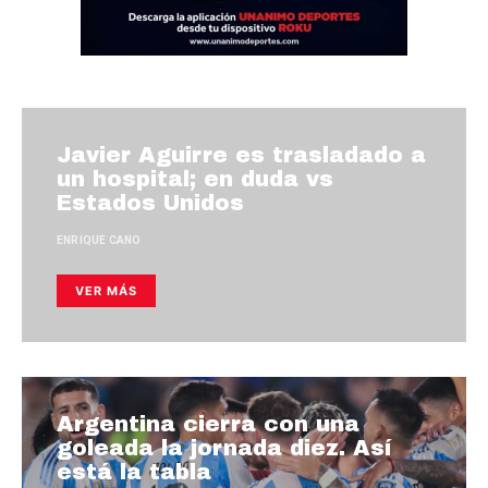
Javier Aguirre es trasladado a
un hospital; en duda vs
Estados Unidos
ENRIQUE CANO
VER MÁS
Argentina cierra con una
goleada la jornada diez. Así
está la tabla