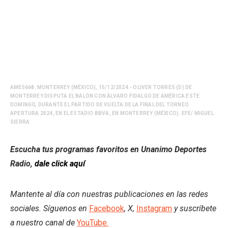
AME5668. MONTERREY (MÉXICO), 15/12/2024.- OLIVER TORRES (D) DE
MONTERREY DISPUTA EL BALÓN CON ÁLVARO FIDALGO DE AMÉRICA ESTE
DOMINGO, DURANTE EL PARTIDO DE VUELTA DE LA FINAL DEL TORNEO
APERTURA 2024, EN EL ESTADIO BBVA, EN MONTERREY (MÉXICO). EFE/ MIGUEL
SIERRA
Escucha tus programas favoritos en Unanimo Deportes
Radio,
dale click aquí
Mantente al día con nuestras publicaciones en las redes
sociales. Síguenos en
Facebook
, X,
Instagram
y suscríbete
a nuestro canal de
YouTube.