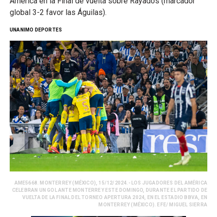
América en la Final de vuelta sobre Rayados (marcador
global 3-2 favor las Águilas).
UNANIMO DEPORTES
AME5668. MONTERREY (MÉXICO), 15/12/2024.- LOS JUGADORES DEL AMÉRICA
CELEBRAN UN GOL ANTE MONTERREY ESTE DOMINGO, DURANTE EL PARTIDO DE
VUELTA DE LA FINAL DEL TORNEO APERTURA 2024, EN EL ESTADIO BBVA, EN
MONTERREY (MÉXICO). EFE/ MIGUEL SIERRA