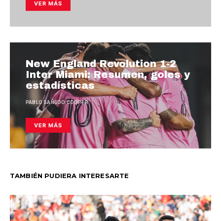
VER MÁS
New England Revolution 1-2
Inter Miami: Resumen, goles y
estadísticas
PABLO SAÑUDO COOPER
VER MÁS
TAMBIÉN PUDIERA INTERESARTE