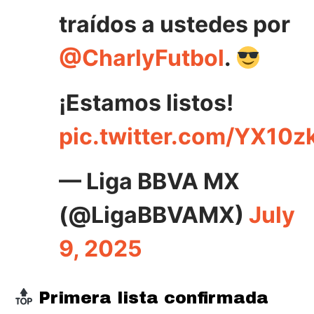
traídos a ustedes por
@CharlyFutbol
.
¡Estamos listos!
pic.twitter.com/YX10z
— Liga BBVA MX
(@LigaBBVAMX)
July
9, 2025
Primera lista confirmada