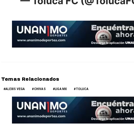
— Toluca FC (@TolucaF
Temas Relacionados
ALEXIS VEGA
CHIVAS
LIGA MX
TOLUCA