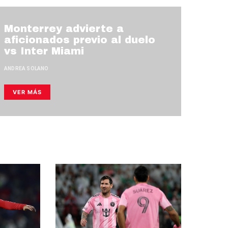
Monterrey advierte a
aficionados previo al duelo
vs Inter Miami
ANDREA SOLANO
VER MÁS