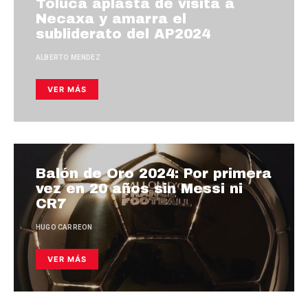
Toluca aplasta de visita a
Necaxa y amarra el
subliderato del AP2024
ALBERTO MENDEZ
VER MÁS
Balón de Oro 2024: Por primera
vez en 20 años sin Messi ni
CR7
HUGO CARREON
VER MÁS