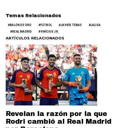
Temas Relacionados
BALÓN DE ORO
FÚTBOL
JAVIER TEBAS
LALIGA
REAL MADRID
VINÍCIUS JR.
ARTÍCULOS RELACIONADOS
Revelan la razón por la que
Rodri cambió al Real Madrid