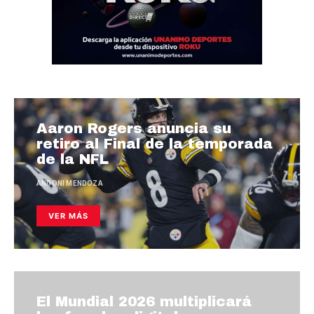
Aaron Rogers anuncia su
retiro al Final de la temporada
de la NFL
ANDONI MENDOZA
VER MÁS
El Mundial 2026 multiplicará