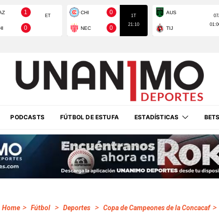
PODCASTS
FÚTBOL DE ESTUFA
ESTADÍSTICAS
BET
>
>
>
>
Home
Fútbol
Deportes
Copa de Campeones de la Concacaf