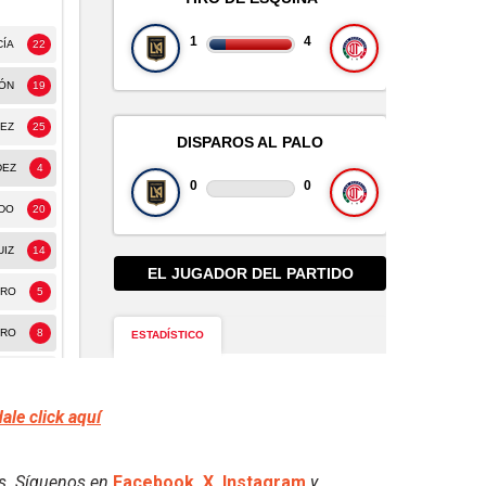
dale click aquí
es. Síguenos en
Facebook
,
X
,
Instagram
y