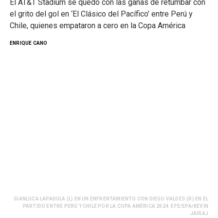
El AT&T Stadium se quedó con las ganas de retumbar con
el grito del gol en ‘El Clásico del Pacífico’ entre Perú y
Chile, quienes empataron a cero en la Copa América
ENRIQUE CANO
GIANLUCA LAPADULA (L) EN UN ENFRENTAMIENTO CON DIEGO VALDES (R) EN EL
PARTIDO ENTRE PERÚ Y CHILE POR LA COPA AMÉRICA 2024. EFE/EPA/KEVIN
JAIRAJ