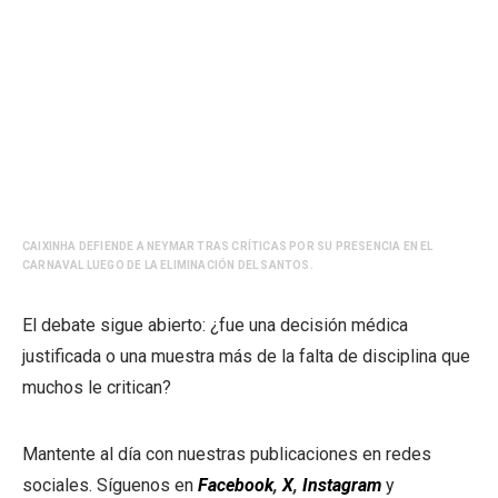
CAIXINHA DEFIENDE A NEYMAR TRAS CRÍTICAS POR SU PRESENCIA EN EL
CARNAVAL LUEGO DE LA ELIMINACIÓN DEL SANTOS.
El debate sigue abierto: ¿fue una decisión médica
justificada o una muestra más de la falta de disciplina que
muchos le critican?
Mantente al día con nuestras publicaciones en redes
sociales. Síguenos en
Facebook
,
X
,
Instagram
y