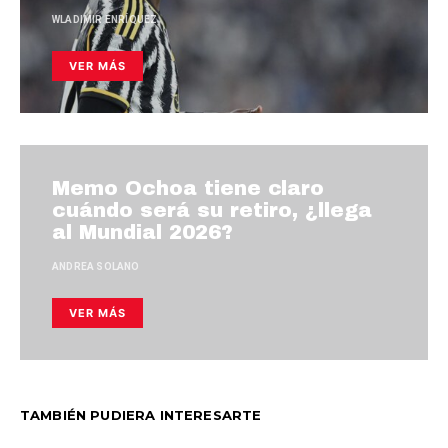
WLADIMIR ENRÍQUEZ
VER MÁS
Memo Ochoa tiene claro
cuándo será su retiro, ¿llega
al Mundial 2026?
ANDREA SOLANO
VER MÁS
TAMBIÉN PUDIERA INTERESARTE