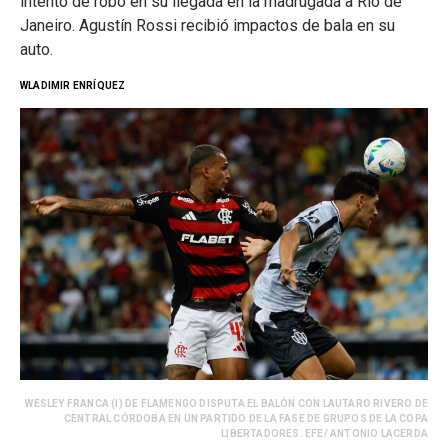
intento de robo en su llegada en la madrugada a Río de
Janeiro. Agustín Rossi recibió impactos de bala en su
auto.
WLADIMIR ENRÍQUEZ
WESLEY FRANCA (I) DE FLAMENGO DISPUTA EL BALÓN CON LAUTARO RIVERO DE
CENTRAL CÓRDOBA EN UN PARTIDO DE LA FASE DE GRUPOS DE LA COPA
LIBERTADORES. EFE/ ANTONIO LACERDA