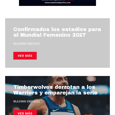
Confirmados los estadios para
el Mundial Femenino 2027
WLADIMIR ENRÍQUEZ
VER MÁS
Timberwolves derrotan a los
Warriors y emparejan la serie
WLADIMIR ENRÍQUEZ
VER MÁS