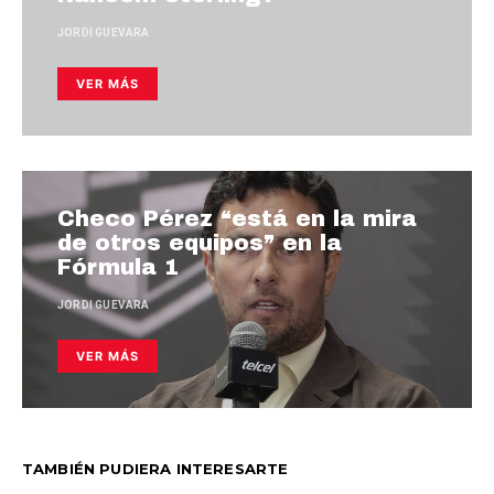
JORDI GUEVARA
VER MÁS
Checo Pérez “está en la mira
de otros equipos” en la
Fórmula 1
JORDI GUEVARA
VER MÁS
TAMBIÉN PUDIERA INTERESARTE