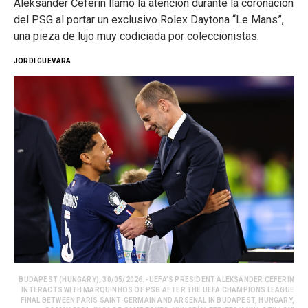
Aleksander Čeferin llamó la atención durante la coronación
del PSG al portar un exclusivo Rolex Daytona “Le Mans”,
una pieza de lujo muy codiciada por coleccionistas.
JORDI GUEVARA
BUDAPEST (HUNGARY), 30/05/2026.- UEFA’S PRESIDENT ALEKSANDER CEFERIN
INTERACTS WITH MARQUINHOS OF PSG AFTER THE UEFA CHAMPIONS LEAGUE
FINAL BETWEEN PARIS SAINT-GERMAIN AND ARSENAL IN BUDAPEST, HUNGARY,