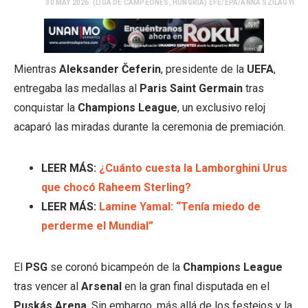
30 MAY 2026. (LIGA DE CAMPEONES, HUNGRÍA) EFE/EPA/ANNA SZILAGYI
Mientras
Aleksander Čeferin
, presidente de la
UEFA
,
entregaba las medallas al
Paris Saint Germain
tras
conquistar la
Champions League
, un exclusivo reloj
acaparó las miradas durante la ceremonia de premiación.
LEER MÁS:
¿Cuánto cuesta la Lamborghini Urus
que chocó Raheem Sterling?
LEER MÁS:
Lamine Yamal: “Tenía miedo de
perderme el Mundial”
El
PSG
se coronó bicampeón de la
Champions League
tras vencer al
Arsenal
en la gran final disputada en el
Puskás Arena
. Sin embargo, más allá de los festejos y la