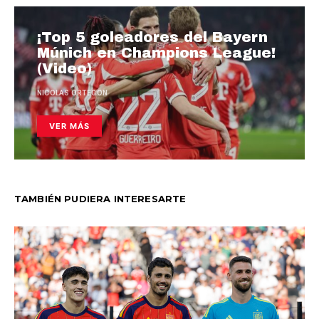
¡Top 5 goleadores del Bayern
Múnich en Champions League!
(Video)
NICOLAS ORTEGON
VER MÁS
TAMBIÉN PUDIERA INTERESARTE