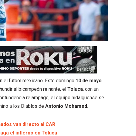
en el fútbol mexicano. Este domingo
10 de mayo
,
hundir al bicampeón reinante, el
Toluca
, con un
contundencia relámpago, el equipo hidalguense se
amino a los Diablos de
Antonio Mohamed
.
nados van directo al CAR
aga el infierno en Toluca