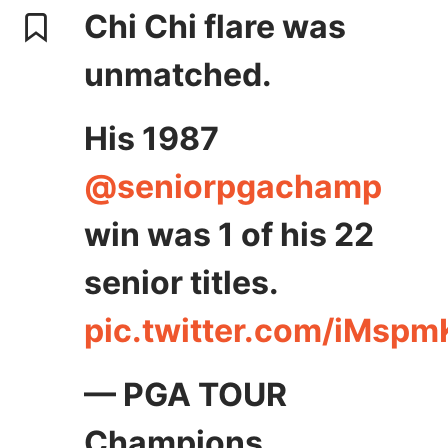
Chi Chi flare was
unmatched.
His 1987
@seniorpgachamp
win was 1 of his 22
senior titles.
pic.twitter.com/iMsp
— PGA TOUR
Champions