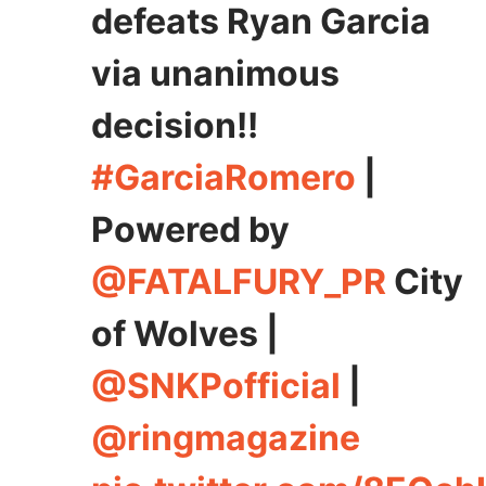
defeats Ryan Garcia
via unanimous
decision!!
#GarciaRomero
|
Powered by
@FATALFURY_PR
City
of Wolves |
@SNKPofficial
|
@ringmagazine