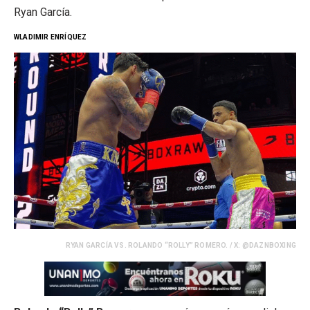
Ryan García.
WLADIMIR ENRÍQUEZ
RYAN GARCÍA VS. ROLANDO “ROLLY” ROMERO. / X: @DAZNBOXING