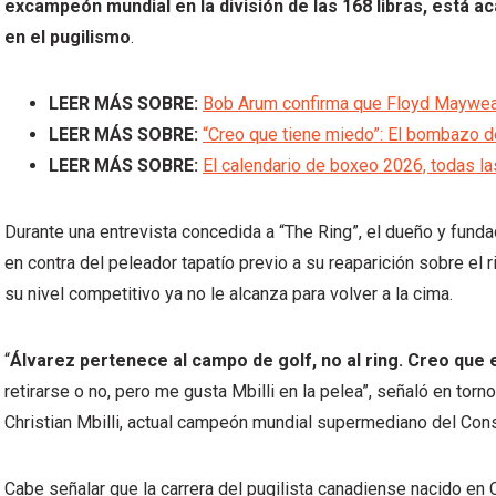
excampeón mundial en la división de las 168 libras, está a
en el pugilismo
.
LEER MÁS SOBRE:
Bob Arum confirma que Floyd Mayweath
LEER MÁS SOBRE:
“Creo que tiene miedo”: El bombazo 
LEER MÁS SOBRE:
El calendario de boxeo 2026, todas l
Durante una entrevista concedida a “The Ring”, el dueño y fun
en contra del peleador tapatío previo a su reaparición sobre el
su nivel competitivo ya no le alcanza para volver a la cima.
“
Álvarez pertenece al campo de golf, no al ring. Creo que 
retirarse o no, pero me gusta Mbilli en la pelea”, señaló en to
Christian Mbilli, actual campeón mundial supermediano del Con
Cabe señalar que la carrera del pugilista canadiense nacido e