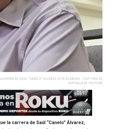
CARRERA DE SÁUL “CANELO” ÁLVAREZ ESTÁ ACABADA. / CAPTURA DE
PANTALLA DE YOUTUBE
e la carrera de Saúl “Canelo” Álvarez,