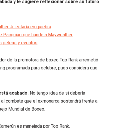
cabada y le sugiere reflexionar sobre su futuro
er Jr. estaría en quiebra
de Pacquiao que hunde a Mayweather
as peleas y eventos
dador de la promotora de boxeo Top Rank arremetió
 ring programada para octubre, pues considera que
está acabado.
No tengo idea de si debería
rno al combate que el exmonarca sostendrá frente a
sejo Mundial de Boxeo.
n Camerún es manejada por Top Rank.