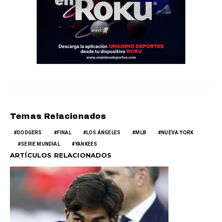
Temas Relacionados
DODGERS
FINAL
LOS ÁNGELES
MLB
NUEVA YORK
SERIE MUNDIAL
YANKEES
ARTÍCULOS RELACIONADOS