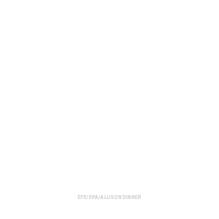
EFE/EPA/ALLISON DINNER