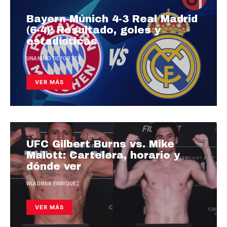
Bayern Múnich 4-3 Real Madrid
(6-4): Resultado, goles y
estadísticas
UNANIMO DEPORTES
VER MÁS
UFC Gilbert Burns vs. Mike
Malott: Cartelera, horario y
dónde ver
WLADIMIR ENRÍQUEZ
VER MÁS