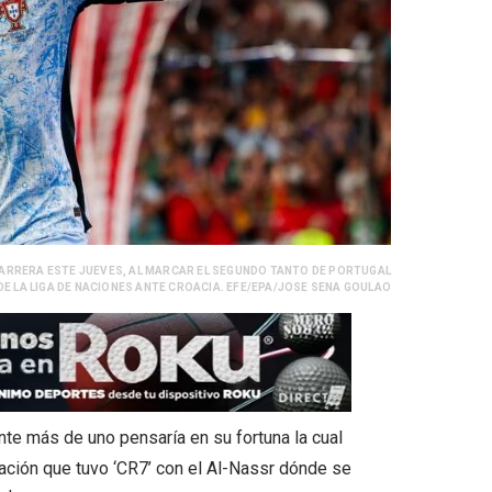
CARRERA ESTE JUEVES, AL MARCAR EL SEGUNDO TANTO DE PORTUGAL
 DE LA LIGA DE NACIONES ANTE CROACIA. EFE/EPA/JOSE SENA GOULAO
e más de uno pensaría en su fortuna la cual
vación que tuvo ‘CR7’ con el Al-Nassr dónde se