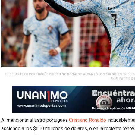
EL DELANTERO PORTUGUÉS CRISTIANO RONALDO ALCANZÓ LOS 900 GOLES EN SU 
EN EL PARTIDO
Al mencionar al astro portugués
Cristiano Ronaldo
indudablement
asciende a los $610 millones de dólares, o en la reciente reno