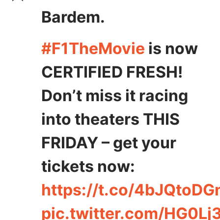
Bardem.
#F1TheMovie
is now
CERTIFIED FRESH!
Don’t miss it racing
into theaters THIS
FRIDAY – get your
tickets now:
https://t.co/4bJQtoDG
pic.twitter.com/HG0Lj