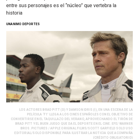
entre sus personajes es el “núcleo” que vertebra la
historia
UNANIMO DEPORTES
LOS ACTORES BRAD PITT (D) Y DAMSON IDRIS (I), EN UNA ESCENA DE LA
PELÍCULA ‘F1’ LLEGA A LOS CINES ESPAÑOLES CON EL OBJETIVO DE
CONVERTIRSE EN EL TAQUILLAZO DEL VERANO, APROVECHANDO EL TIRÓN DE
BRAD PITT Y EL BUEN JUEGO QUE DA EL DEPORTE EN EL CINE. EFE/ WARNER
BROS. PICTURES / APPLE ORIGINAL FILMS/SCOTT GARFIELD SOLO USO
EDITORIAL/SOLO DISPONIBLE PARA ILUSTRAR LA NOTICIA QUE ACOMPAÑA
(CRÉDITO OBLIGATORIO)