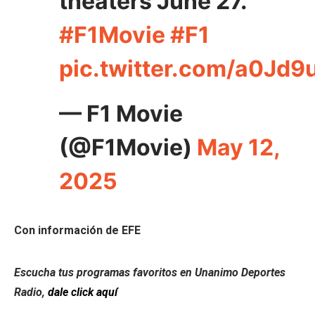
theaters June 27.
#F1Movie
#F1
pic.twitter.com/a0Jd9
— F1 Movie
(@F1Movie)
May 12,
2025
Con información de EFE
Escucha tus programas favoritos en Unanimo Deportes
Radio,
dale click aquí