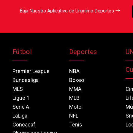
Baja Nuestro Aplicativo de Unanimo Deportes
Fútbol
Deportes
U
Cu
Premier League
NBA
Bundesliga
Boxeo
MLS
MMA
Ci
Ligue 1
MLB
Lif
Serie A
Motor
Mú
LaLiga
NFL
Sn
Concacaf
Tenis
Loo