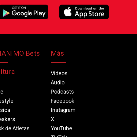
NANIMO Bets
Más
ltura
Videos
Audio
ne
Podcasts
estyle
Facebook
sica
Instagram
eakers
X
k de Atletas
YouTube