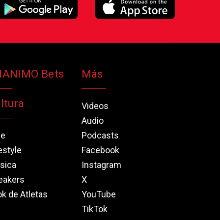
NANIMO Bets
Más
ltura
Videos
Audio
ne
Podcasts
estyle
Facebook
sica
Instagram
eakers
X
k de Atletas
YouTube
TikTok