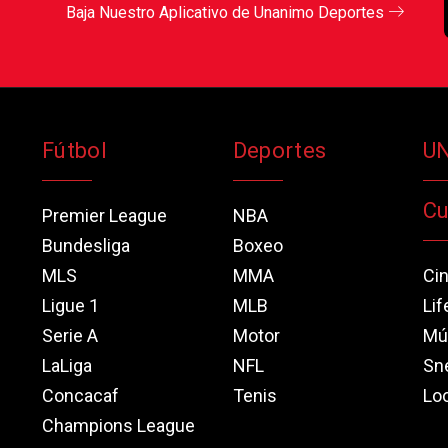
Baja Nuestro Aplicativo de Unanimo Deportes
Fútbol
Deportes
U
Cu
Premier League
NBA
Bundesliga
Boxeo
MLS
MMA
Ci
Ligue 1
MLB
Lif
Serie A
Motor
Mú
LaLiga
NFL
Sn
Concacaf
Tenis
Loo
Champions League