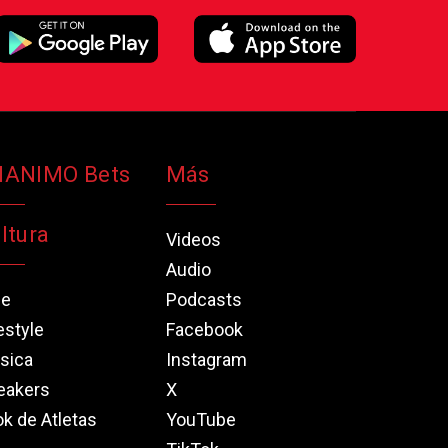
NANIMO Bets
Más
ltura
Videos
Audio
ne
Podcasts
estyle
Facebook
sica
Instagram
eakers
X
k de Atletas
YouTube