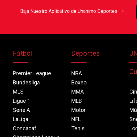
Baja Nuestro Aplicativo de Unanimo Deportes
Fútbol
Deportes
U
Cu
Premier League
NBA
Bundesliga
Boxeo
MLS
MMA
Ci
Ligue 1
MLB
Lif
Serie A
Motor
Mú
LaLiga
NFL
Sn
Concacaf
Tenis
Loo