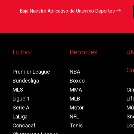
Baja Nuestro Aplicativo de Unanimo Deportes
Fútbol
Deportes
U
Cu
Premier League
NBA
Bundesliga
Boxeo
MLS
MMA
Ci
Ligue 1
MLB
Lif
Serie A
Motor
Mú
LaLiga
NFL
Sn
Concacaf
Tenis
Loo