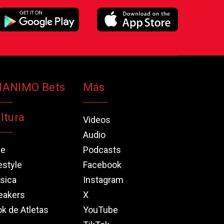
NANIMO Bets
Más
ltura
Videos
Audio
ne
Podcasts
estyle
Facebook
sica
Instagram
eakers
X
k de Atletas
YouTube