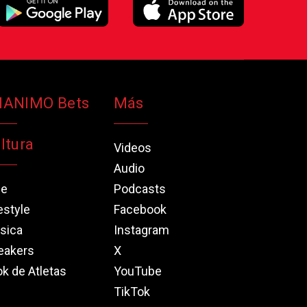
NANIMO Bets
Más
ltura
Videos
Audio
ne
Podcasts
estyle
Facebook
sica
Instagram
eakers
X
k de Atletas
YouTube
TikTok