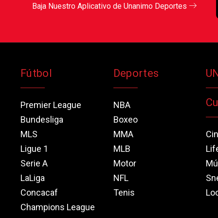
Baja Nuestro Aplicativo de Unanimo Deportes
Fútbol
Deportes
U
Cu
Premier League
NBA
Bundesliga
Boxeo
MLS
MMA
Ci
Ligue 1
MLB
Lif
Serie A
Motor
Mú
LaLiga
NFL
Sn
Concacaf
Tenis
Loo
Champions League